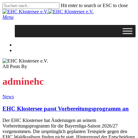
Skip
Hit enter to search or ESC to close
to
Close
main
Search
search
Menu
content
facebook
youtube
instagram
search
All Posts By
adminehc
News
EHC Klostersee passt Vorbereitungsprogramm an
Der EHC Klostersee hat Änderungen an seinem
Vorbereitungsprogramm für die Bayernliga-Saison 2026/27
vorgenommen. Die ursprünglich geplanten Testspiele gegen den
EHC Waldkraiburg finden nicht statt. Hintergrund der Entscheidung