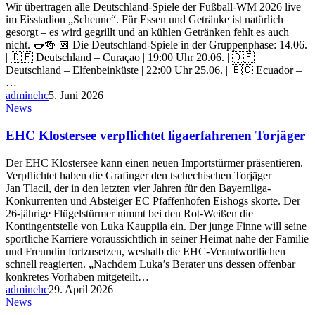
Wir übertragen alle Deutschland-Spiele der Fußball-WM 2026 live
im Eisstadion „Scheune“. Für Essen und Getränke ist natürlich
gesorgt – es wird gegrillt und an kühlen Getränken fehlt es auch
nicht. 🌭🍻 📅 Die Deutschland-Spiele in der Gruppenphase: 14.06.
| 🇩🇪 Deutschland – Curaçao | 19:00 Uhr 20.06. | 🇩🇪
Deutschland – Elfenbeinküste | 22:00 Uhr 25.06. | 🇪🇨 Ecuador –
…
adminehc
5. Juni 2026
News
EHC Klostersee verpflichtet ligaerfahrenen Torjäger
Der EHC Klostersee kann einen neuen Importstürmer präsentieren.
Verpflichtet haben die Grafinger den tschechischen Torjäger
Jan Tlacil, der in den letzten vier Jahren für den Bayernliga-
Konkurrenten und Absteiger EC Pfaffenhofen Eishogs skorte. Der
26-jährige Flügelstürmer nimmt bei den Rot-Weißen die
Kontingentstelle von Luka Kauppila ein. Der junge Finne will seine
sportliche Karriere voraussichtlich in seiner Heimat nahe der Familie
und Freundin fortzusetzen, weshalb die EHC-Verantwortlichen
schnell reagierten. „Nachdem Luka’s Berater uns dessen offenbar
konkretes Vorhaben mitgeteilt…
adminehc
29. April 2026
News