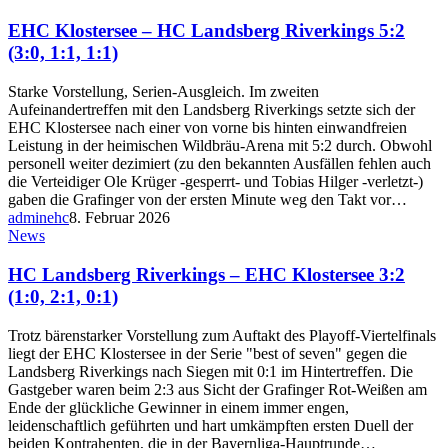
EHC Klostersee – HC Landsberg Riverkings 5:2
(3:0, 1:1, 1:1)
Starke Vorstellung, Serien-Ausgleich. Im zweiten
Aufeinandertreffen mit den Landsberg Riverkings setzte sich der
EHC Klostersee nach einer von vorne bis hinten einwandfreien
Leistung in der heimischen Wildbräu-Arena mit 5:2 durch. Obwohl
personell weiter dezimiert (zu den bekannten Ausfällen fehlen auch
die Verteidiger Ole Krüger -gesperrt- und Tobias Hilger -verletzt-)
gaben die Grafinger von der ersten Minute weg den Takt vor…
adminehc
8. Februar 2026
News
HC Landsberg Riverkings – EHC Klostersee 3:2
(1:0, 2:1, 0:1)
Trotz bärenstarker Vorstellung zum Auftakt des Playoff-Viertelfinals
liegt der EHC Klostersee in der Serie "best of seven" gegen die
Landsberg Riverkings nach Siegen mit 0:1 im Hintertreffen. Die
Gastgeber waren beim 2:3 aus Sicht der Grafinger Rot-Weißen am
Ende der glückliche Gewinner in einem immer engen,
leidenschaftlich geführten und hart umkämpften ersten Duell der
beiden Kontrahenten, die in der Bayernliga-Hauptrunde…