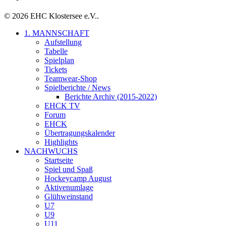
© 2026 EHC Klostersee e.V..
Close
1. MANNSCHAFT
Menu
Aufstellung
Tabelle
Spielplan
Tickets
Teamwear-Shop
Spielberichte / News
Berichte Archiv (2015-2022)
EHCK TV
Forum
EHCK
Übertragungskalender
Highlights
NACHWUCHS
Startseite
Spiel und Spaß
Hockeycamp August
Aktivenumlage
Glühweinstand
U7
U9
U11