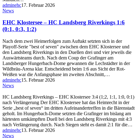
adminehc
17. Februar 2026
News
EHC Klostersee – HC Landsberg Riverkings 1:6
(0:1, 0:3, 1:2)
Nach dem zwei Heimerfolgen zum Auftakt setzten sich in der
Playoff-Serie "best of seven" zwischen dem EHC Klostersee und
den Landsberg Riverkings in den Duellen drei und vier jeweils die
Auswärtsteams durch. Nach dem Coup der Grafinger am
Landsberger Hungerbach-Dome gewannen die Lechstädter in der
Wildbräu-Arena klar. Entscheidend beim 1:6 aus Sicht der Rot-
Weißen war die Anfangsphase im zweiten Abschnitt,…
adminehc
15. Februar 2026
News
HC Landsberg Riverkings – EHC Klostersee 3:4 (1;2, 1:1, 1:0, 0:1)
nach Verlängerung Der EHC Klostersee hat das Heimrecht in der
Serie „best of seven“ im dritten Aufeinandertreffen in die Bärenstadt
geholt. Im Hungerbach-Dome setzten die Grafinger im bislang am
härtesten umkämpften Duell bei den Landsberg Riverkings mit 4:3
nach Verlängerung durch. Nach Siegen steht es damit 2:1 für die…
adminehc
13. Februar 2026
News