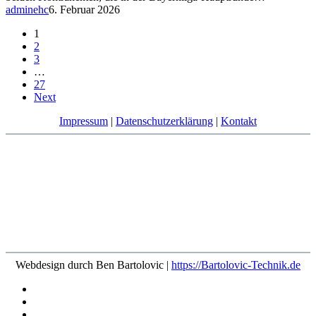
adminehc
6. Februar 2026
1
2
3
…
27
Next
Impressum
|
Datenschutzerklärung
|
Kontakt
Webdesign durch Ben Bartolovic |
https://Bartolovic-Technik.de
facebook
youtube
instagram