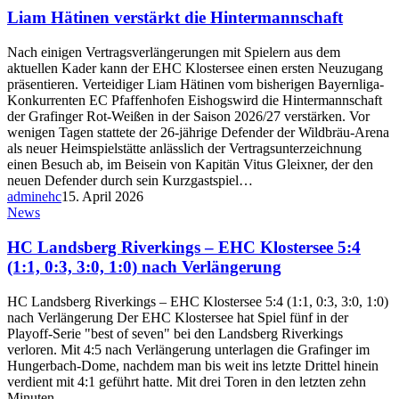
Liam Hätinen verstärkt die Hintermannschaft
Nach einigen Vertragsverlängerungen mit Spielern aus dem
aktuellen Kader kann der EHC Klostersee einen ersten Neuzugang
präsentieren. Verteidiger Liam Hätinen vom bisherigen Bayernliga-
Konkurrenten EC Pfaffenhofen Eishogswird die Hintermannschaft
der Grafinger Rot-Weißen in der Saison 2026/27 verstärken. Vor
wenigen Tagen stattete der 26-jährige Defender der Wildbräu-Arena
als neuer Heimspielstätte anlässlich der Vertragsunterzeichnung
einen Besuch ab, im Beisein von Kapitän Vitus Gleixner, der den
neuen Defender durch sein Kurzgastspiel…
adminehc
15. April 2026
News
HC Landsberg Riverkings – EHC Klostersee 5:4
(1:1, 0:3, 3:0, 1:0) nach Verlängerung
HC Landsberg Riverkings – EHC Klostersee 5:4 (1:1, 0:3, 3:0, 1:0)
nach Verlängerung Der EHC Klostersee hat Spiel fünf in der
Playoff-Serie "best of seven" bei den Landsberg Riverkings
verloren. Mit 4:5 nach Verlängerung unterlagen die Grafinger im
Hungerbach-Dome, nachdem man bis weit ins letzte Drittel hinein
verdient mit 4:1 geführt hatte. Mit drei Toren in den letzten zehn
Minuten…