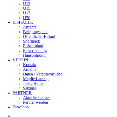
U13
U15
U17
U20
EISHALLE
Anfahrt
Belegungsplan
Öffentlicher Eislauf
Shorttrack
Eiskunstlauf
Eisvermietung
Hausordnung
VEREIN
Kontakt
Anfahrt
Daten / Verantwortliche
Mitgliedsantrag
Jobs / Helfer
Satzung
PARTNER
Aktuelle Partner
Partner werden
Fan-Shop
facebook