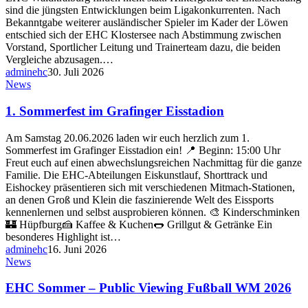
sind die jüngsten Entwicklungen beim Ligakonkurrenten. Nach
Bekanntgabe weiterer ausländischer Spieler im Kader der Löwen
entschied sich der EHC Klostersee nach Abstimmung zwischen
Vorstand, Sportlicher Leitung und Trainerteam dazu, die beiden
Vergleiche abzusagen.…
adminehc
30. Juli 2026
News
1. Sommerfest im Grafinger Eisstadion
Am Samstag 20.06.2026 laden wir euch herzlich zum 1.
Sommerfest im Grafinger Eisstadion ein! 📍 Beginn: 15:00 Uhr
Freut euch auf einen abwechslungsreichen Nachmittag für die ganze
Familie. Die EHC-Abteilungen Eiskunstlauf, Shorttrack und
Eishockey präsentieren sich mit verschiedenen Mitmach-Stationen,
an denen Groß und Klein die faszinierende Welt des Eissports
kennenlernen und selbst ausprobieren können. 🎨 Kinderschminken
🏰 Hüpfburg🍰 Kaffee & Kuchen🌭 Grillgut & Getränke Ein
besonderes Highlight ist…
adminehc
16. Juni 2026
News
EHC Sommer – Public Viewing Fußball WM 2026