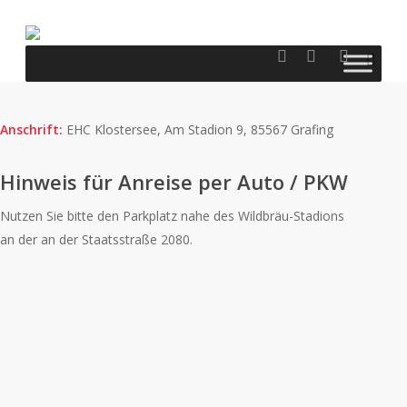
Skip
to
facebook
youtube
instagram
sea
main
content
Anschrift:
EHC Klostersee, Am Stadion 9, 85567 Grafing
Hinweis für Anreise per Auto / PKW
Nutzen Sie bitte den Parkplatz nahe des Wildbräu-Stadions
an der an der Staatsstraße 2080.