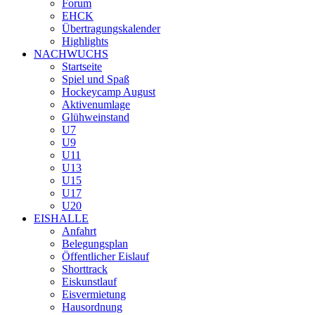
Forum
EHCK
Übertragungskalender
Highlights
NACHWUCHS
Startseite
Spiel und Spaß
Hockeycamp August
Aktivenumlage
Glühweinstand
U7
U9
U11
U13
U15
U17
U20
EISHALLE
Anfahrt
Belegungsplan
Öffentlicher Eislauf
Shorttrack
Eiskunstlauf
Eisvermietung
Hausordnung