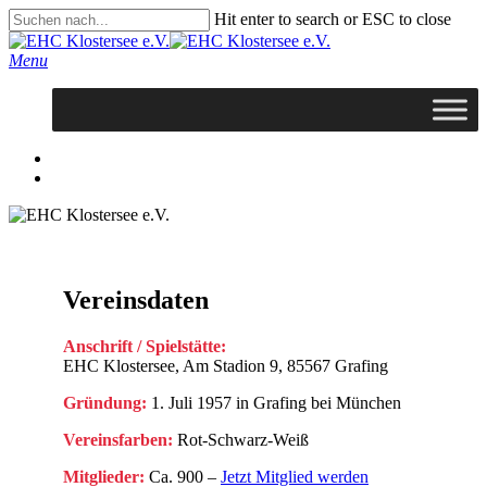
Skip
Hit enter to search or ESC to close
to
Close
main
Search
search
Menu
content
facebook
youtube
instagram
search
Vereinsdaten
Anschrift / Spielstätte:
EHC Klostersee, Am Stadion 9, 85567 Grafing
Gründung:
1. Juli 1957 in Grafing bei München
Vereinsfarben:
Rot-Schwarz-Weiß
Mitglieder:
Ca. 900 –
Jetzt Mitglied werden