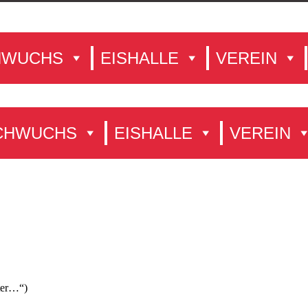
HWUCHS
EISHALLE
VEREIN
CHWUCHS
EISHALLE
VEREIN
ter…“)