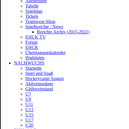
Menu
Aufstellung
Tabelle
Spielplan
Tickets
Teamwear-Shop
Spielberichte / News
Berichte Archiv (2015-2022)
EHCK TV
Forum
EHCK
Übertragungskalender
Highlights
NACHWUCHS
Startseite
Spiel und Spaß
Hockeycamp August
Aktivenumlage
Glühweinstand
U7
U9
U11
U13
U15
U17
U20