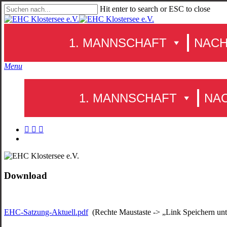
Skip
Hit enter to search or ESC to close
to
Close
main
Search
content
1. MANNSCHAFT
NAC
search
Menu
1. MANNSCHAFT
NA
facebook
youtube
instagram
search
Download
EHC-Satzung-Aktuell.pdf
(Rechte Maustaste -> „Link Speichern un