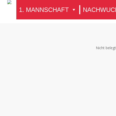
Skip
1. MANNSCHAFT
NACHWUC
to
main
content
Nicht beleg