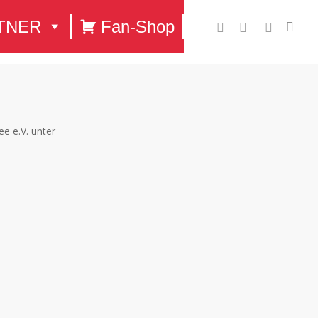
TNER
Fan-Shop
sea
facebook
youtube
instagram
e e.V. unter