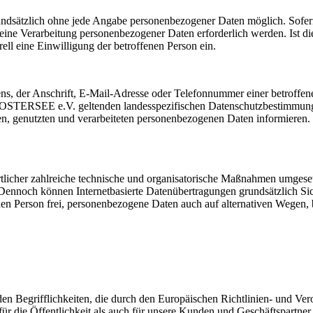
dsätzlich ohne jede Angabe personenbezogener Daten möglich. Sofern
eine Verarbeitung personenbezogener Daten erforderlich werden. Ist di
ell eine Einwilligung der betroffenen Person ein.
, der Anschrift, E-Mail-Adresse oder Telefonnummer einer betroffenen
TERSEE e.V. geltenden landesspezifischen Datenschutzbestimmungen
n, genutzten und verarbeiteten personenbezogenen Daten informieren. F
cher zahlreiche technische und organisatorische Maßnahmen umgesetzt
 Dennoch können Internetbasierte Datenübertragungen grundsätzlich Sic
en Person frei, personenbezogene Daten auch auf alternativen Wegen, be
Begrifflichkeiten, die durch den Europäischen Richtlinien- und Ve
die Öffentlichkeit als auch für unsere Kunden und Geschäftspartner e