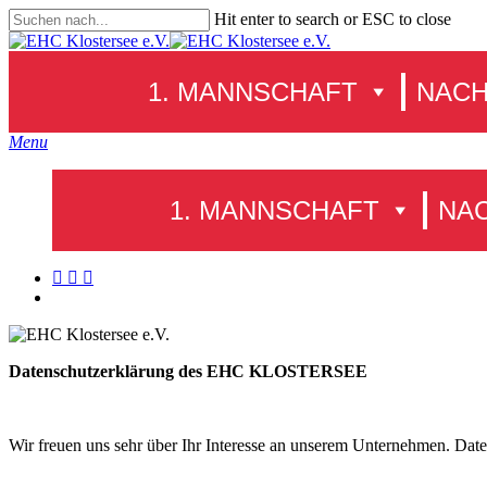
Skip
Hit enter to search or ESC to close
to
Close
main
Search
content
1. MANNSCHAFT
NAC
search
Menu
1. MANNSCHAFT
NA
facebook
youtube
instagram
search
Datenschutzerklärung des EHC KLOSTERSEE
Wir freuen uns sehr über Ihr Interesse an unserem Unternehmen. Da