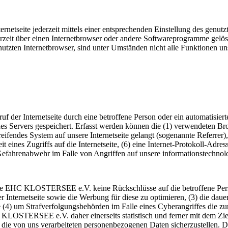
rnetseite jederzeit mittels einer entsprechenden Einstellung des genu
erzeit über einen Internetbrowser oder andere Softwareprogramme gelösc
utzten Internetbrowser, sind unter Umständen nicht alle Funktionen uns
 der Internetseite durch eine betroffene Person oder ein automatisier
es Servers gespeichert. Erfasst werden können die (1) verwendeten B
reifendes System auf unsere Internetseite gelangt (sogenannte Referrer
t eines Zugriffs auf die Internetseite, (6) eine Internet-Protokoll-Adre
 Gefahrenabwehr im Falle von Angriffen auf unsere informationstechno
die EHC KLOSTERSEE e.V. keine Rückschlüsse auf die betroffene Perso
serer Internetseite sowie die Werbung für diese zu optimieren, (3) die da
 (4) um Strafverfolgungsbehörden im Falle eines Cyberangriffes die zu
STERSEE e.V. daher einerseits statistisch und ferner mit dem Ziel 
 die von uns verarbeiteten personenbezogenen Daten sicherzustellen. 