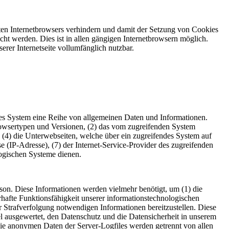
tzten Internetbrowsers verhindern und damit der Setzung von Cookies
ht werden. Dies ist in allen gängigen Internetbrowsern möglich.
erer Internetseite vollumfänglich nutzbar.
tes System eine Reihe von allgemeinen Daten und Informationen.
rowsertypen und Versionen, (2) das vom zugreifenden System
), (4) die Unterwebseiten, welche über ein zugreifendes System auf
sse (IP-Adresse), (7) der Internet-Service-Provider des zugreifenden
logischen Systeme dienen.
n. Diese Informationen werden vielmehr benötigt, um (1) die
uerhafte Funktionsfähigkeit unserer informationstechnologischen
r Strafverfolgung notwendigen Informationen bereitzustellen. Diese
ausgewertet, den Datenschutz und die Datensicherheit in unserem
Die anonymen Daten der Server-Logfiles werden getrennt von allen