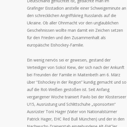
Deutschland geflüchtet ist, gedachte man im
Grafinger Eisstadion anstelle einer Schweigeminute an
den schrecklichen Angriffskrieg Russlands auf die
Ukraine. Ob aller Ohnmacht vor den unglaublichen
Geschehnissen wollte man damit ein Zeichen setzen
für den Frieden und den Zusammenhalt als
europäische Eishockey-Familie.
Ein wenig nervös sei er gewesen, gestand der
Verteidiger von Sokol Kiew, der sich nach der Ankunft
bei Freunden der Familie in Maitenbeth am 6. März
über “Eishockey in der Region” kundig gemacht und so
auf die Rot-Weißen gestoßen ist. Seit Anfang
vergangener Woche trainiert Pavlo bei der Klosterseer
U15, Ausrüstung und Schlittschuhe „sponsorten“
Ausrüster Toni Hager (Vater von Nationalstürmer
Patrick Hager, EHC Red Bull München) und der in den
Nachwuchs-Trainerstab eingebundene Alt-EHCler